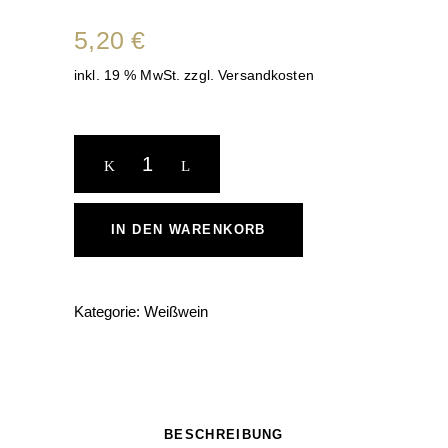
5,20
€
inkl. 19 % MwSt.
zzgl.
Versandkosten
2024er
Scheurebe
QbA,
1,0
IN DEN WARENKORB
l
quantity
Kategorie:
Weißwein
BESCHREIBUNG