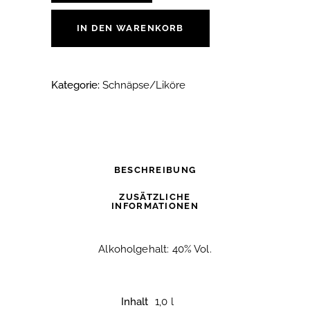
l
quantity
IN DEN WARENKORB
Kategorie:
Schnäpse/Liköre
BESCHREIBUNG
ZUSÄTZLICHE
INFORMATIONEN
Alkoholgehalt: 40% Vol.
Inhalt
1,0 l