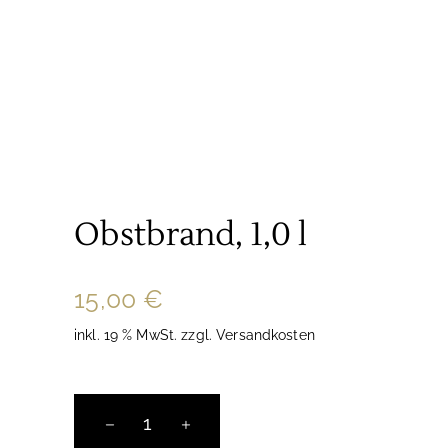
Obstbrand, 1,0 l
15,00
€
inkl. 19 % MwSt.
zzgl.
Versandkosten
Obstbrand,
1,0