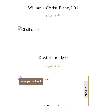
IN DEN WARENKORB
Williams-Christ-Birne, 1,0 l
inkl. 19 % MwSt.
18,00
€
zzgl.
Versandkosten
SCHNÄPSE/LIKÖRE
IN DEN WARENKORB
Obstbrand, 1,0 l
inkl. 19 % MwSt.
15,00
€
zzgl.
Versandkosten
Ausgetrunken!
SCHNÄPSE/LIKÖRE
SOLD
WEITERLESEN