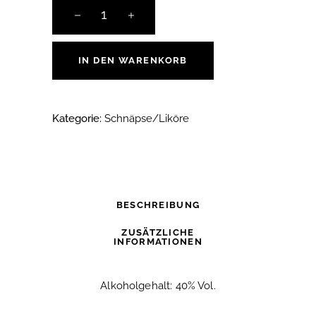
Pfälzer
Kräuterlich,
0,35
l
IN DEN WARENKORB
quantity
Kategorie:
Schnäpse/Liköre
BESCHREIBUNG
ZUSÄTZLICHE
INFORMATIONEN
Alkoholgehalt: 40% Vol.