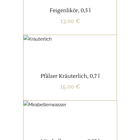
IN DEN WARENKORB
Feigenlikör, 0,5 l
inkl. 19 % MwSt.
13,00
€
zzgl.
Versandkosten
SCHNÄPSE/LIKÖRE
IN DEN WARENKORB
Pfälzer Kräuterlich, 0,7 l
inkl. 19 % MwSt.
15,00
€
zzgl.
Versandkosten
SCHNÄPSE/LIKÖRE
IN DEN WARENKORB