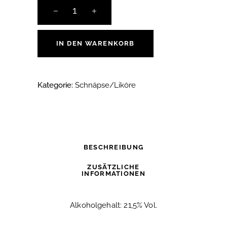
Dornfelderlikör,
0,5
l
quantity
IN DEN WARENKORB
Kategorie:
Schnäpse/Liköre
BESCHREIBUNG
ZUSÄTZLICHE
INFORMATIONEN
Alkoholgehalt: 21,5% Vol.