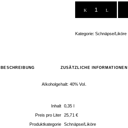
Obstbrand,
0,35
l
quantity
Kategorie:
Schnäpse/Liköre
BESCHREIBUNG
ZUSÄTZLICHE INFORMATIONEN
Alkoholgehalt: 40% Vol.
Inhalt
0,35 l
Preis pro Liter
25,71 €
Produktkategorie
Schnäpse/Liköre