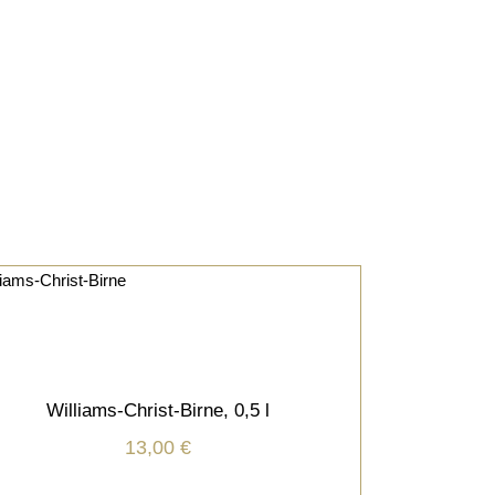
SCHNÄPSE/LIKÖRE
IN DEN WARENKORB
Williams-Christ-Birne, 0,5 l
 19 % MwSt.
13,00
€
Versandkosten