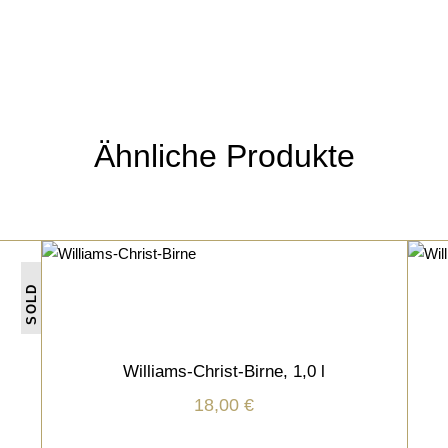
Ähnliche Produkte
SCHNÄPSE/LIKÖRE
SOLD
IN DEN WARENKORB
Williams-Christ-Birne, 1,0 l
inkl. 19 % MwSt.
inkl.
18,00
€
zzgl.
Versandkosten
zzgl.