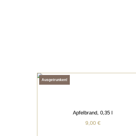
Ausgetrunken!
SCHNÄPSE/LIKÖRE
WEITERLESEN
Apfelbrand, 0,35 l
inkl. 19 % MwSt.
9,00
€
zzgl.
Versandkosten